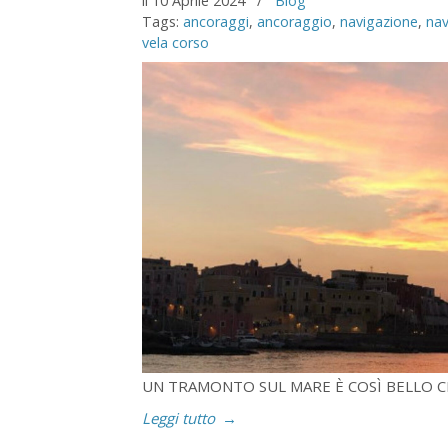
il 10 Aprile 2024
/
Blog
Tags:
ancoraggi
,
ancoraggio
,
navigazione
,
nav
vela corso
UN TRAMONTO SUL MARE È COSÌ BELLO 
Leggi tutto
→