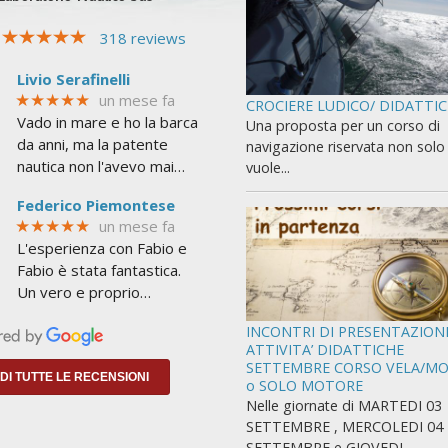
318 reviews
Livio Serafinelli
★★★★★
un mese fa
CROCIERE LUDICO/ DIDATTI
Vado in mare e ho la barca
Una proposta per un corso di
da anni, ma la patente
navigazione riservata non solo 
nautica non l'avevo mai
vuole...
presa. Mi serviva per
Federico Piemontese
superare le 6 miglia dalla
★★★★★
un mese fa
costa e non avere limiti
L'esperienza con Fabio e
Fabio è stata fantastica.
Un vero e proprio
addestramento a
INCONTRI DI PRESENTAZION
NAVIGARE non a
ATTIVITA’ DIDATTICHE
insegnarti lo stretto
SETTEMBRE CORSO VELA/M
indispensabile per
DI TUTTE LE RECENSIONI
o SOLO MOTORE
prendere
Nelle giornate di MARTEDI 03
SETTEMBRE , MERCOLEDI 04
SETTEMBRE e GIOVEDI...