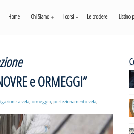
Home
Chi Siamo
I corsi
Le crociere
Listino 
zione
C
MANOVRE e ORMEGGI”
igazione a vela
,
ormeggio
,
perfezionamento vela
,