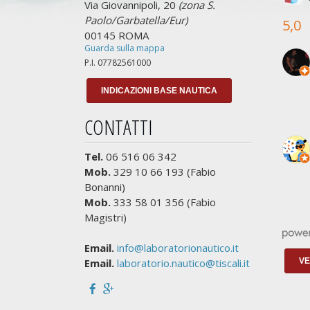
Via Giovannipoli, 20
(zona S.
Paolo/Garbatella/Eur)
5,0
00145 ROMA
Guarda sulla mappa
P.I. 07782561000
INDICAZIONI BASE NAUTICA
CONTATTI
Tel.
06 516 06 342
Mob.
329 10 66 193 (Fabio
Bonanni)
Mob.
333 58 01 356 (Fabio
Magistri)
Email.
info@laboratorionautico.it
VE
Email.
laboratorio.nautico@tiscali.it