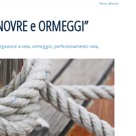
Torna all'inizio
MANOVRE e ORMEGGI”
igazione a vela
,
ormeggio
,
perfezionamento vela
,