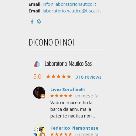
Email.
info@laboratorionautico.it
Email.
laboratorio.nautico@tiscali.it
DICONO DI NOI
Laboratorio Nautico Sas
5,0
318 reviews
Livio Serafinelli
★★★★★
un mese fa
Vado in mare e ho la
barca da anni, ma la
patente nautica non
l'avevo mai presa. Mi
Federico Piemontese
serviva per superare le
★★★★★
un mese fa
6 miglia dalla costa e non