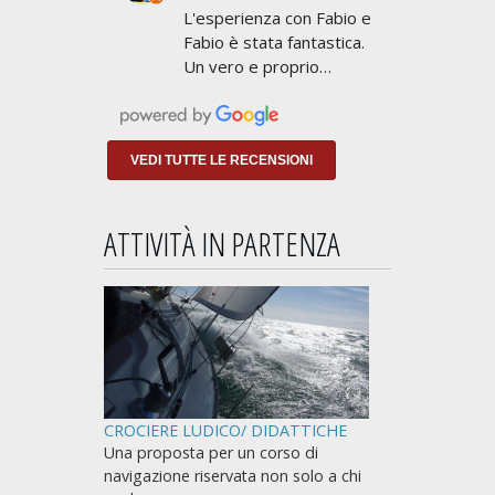
L'esperienza con Fabio e
avere limiti
Fabio è stata fantastica.
Un vero e proprio
addestramento a
NAVIGARE non a
insegnarti lo stretto
indispensabile per
VEDI TUTTE LE RECENSIONI
prendere
ATTIVITÀ IN PARTENZA
CROCIERE LUDICO/ DIDATTICHE
Una proposta per un corso di
navigazione riservata non solo a chi