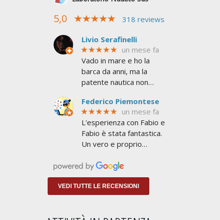
5,0
318 reviews
Livio Serafinelli
★★★★★
un mese fa
Vado in mare e ho la
barca da anni, ma la
patente nautica non
l'avevo mai presa. Mi
Federico Piemontese
serviva per superare le
★★★★★
un mese fa
6 miglia dalla costa e non
L'esperienza con Fabio e
avere limiti
Fabio è stata fantastica.
Un vero e proprio
addestramento a
NAVIGARE non a
insegnarti lo stretto
indispensabile per
VEDI TUTTE LE RECENSIONI
prendere