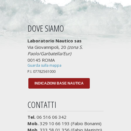
DOVE SIAMO
Laboratorio Nautico sas
Via Giovannipoli, 20
(zona S.
Paolo/Garbatella/Eur)
00145 ROMA
Guarda sulla mappa
P.I. 07782561000
INDICAZIONI BASE NAUTICA
CONTATTI
Tel.
06 516 06 342
Mob.
329 10 66 193 (Fabio Bonanni)
Mob.
333 58 01 356 (Fabio Magistri)