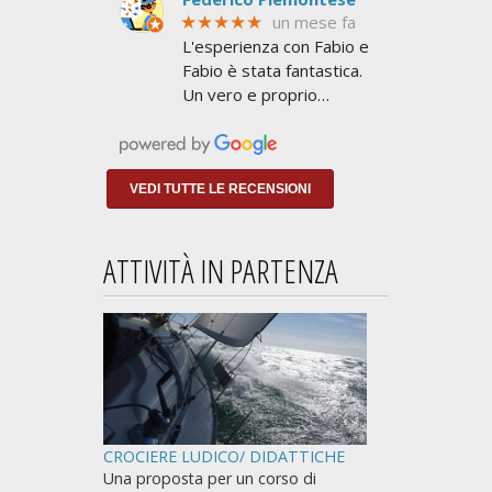
serviva per superare le
★★★★★
un mese fa
6 miglia dalla costa e non
L'esperienza con Fabio e
avere limiti
Fabio è stata fantastica.
Un vero e proprio
addestramento a
NAVIGARE non a
insegnarti lo stretto
indispensabile per
VEDI TUTTE LE RECENSIONI
prendere
ATTIVITÀ IN PARTENZA
CROCIERE LUDICO/ DIDATTICHE
Una proposta per un corso di