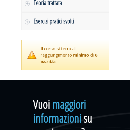
Teoria trattata
Esercizi pratici svolti
Il corso si terrà al
raggiungimento
minimo
di
6
iscritti
.
Vuoi
maggiori
informazioni
su