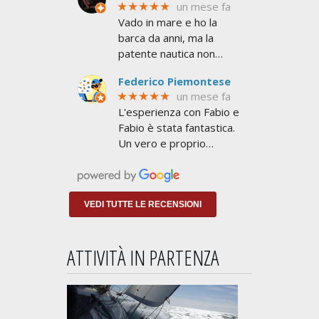
★★★★★
un mese fa
Vado in mare e ho la
barca da anni, ma la
patente nautica non
l'avevo mai presa. Mi
Federico Piemontese
serviva per superare le
★★★★★
un mese fa
6 miglia dalla costa e non
L'esperienza con Fabio e
avere limiti
Fabio è stata fantastica.
Un vero e proprio
addestramento a
NAVIGARE non a
insegnarti lo stretto
indispensabile per
VEDI TUTTE LE RECENSIONI
prendere
ATTIVITÀ IN PARTENZA