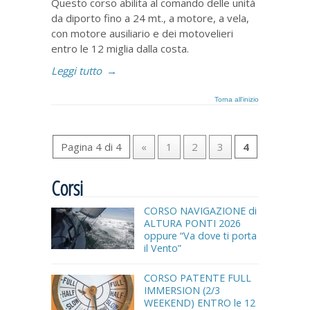
Questo corso abilita al comando delle unità
da diporto fino a 24 mt., a motore, a vela,
con motore ausiliario e dei motovelieri
entro le 12 miglia dalla costa.
Leggi tutto
→
Torna all'inizio
Pagina 4 di 4
«
1
2
3
4
Corsi
CORSO NAVIGAZIONE di
ALTURA PONTI 2026
oppure “Va dove ti porta
il Vento”
CORSO PATENTE FULL
IMMERSION (2/3
WEEKEND) ENTRO le 12