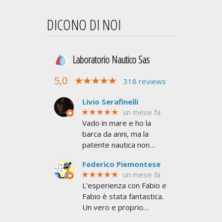
DICONO DI NOI
Laboratorio Nautico Sas
5,0
318 reviews
Livio Serafinelli
★★★★★
un mese fa
Vado in mare e ho la
barca da anni, ma la
patente nautica non
l'avevo mai presa. Mi
Federico Piemontese
serviva per superare le
★★★★★
un mese fa
6 miglia dalla costa e non
L'esperienza con Fabio e
avere limiti
Fabio è stata fantastica.
Un vero e proprio
addestramento a