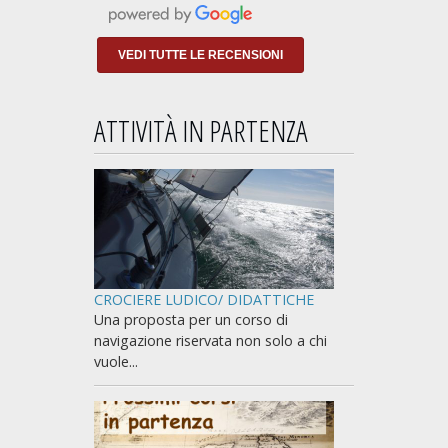
NAVIGARE non a
insegnarti lo stretto
indispensabile per
VEDI TUTTE LE RECENSIONI
prendere
ATTIVITÀ IN PARTENZA
CROCIERE LUDICO/ DIDATTICHE
Una proposta per un corso di
navigazione riservata non solo a chi
vuole...