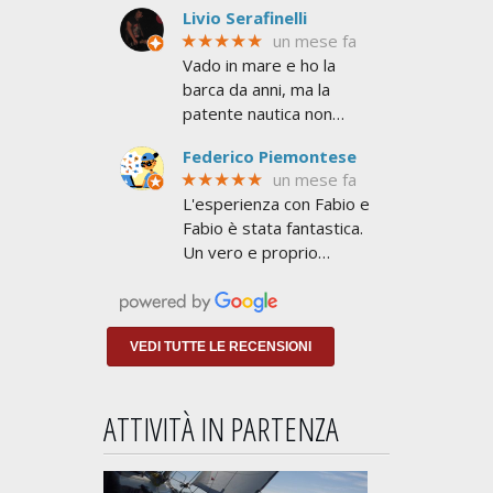
Livio Serafinelli
★★★★★
un mese fa
Vado in mare e ho la
barca da anni, ma la
patente nautica non
l'avevo mai presa. Mi
Federico Piemontese
serviva per superare le
★★★★★
un mese fa
6 miglia dalla costa e non
L'esperienza con Fabio e
avere limiti
Fabio è stata fantastica.
Un vero e proprio
addestramento a
NAVIGARE non a
insegnarti lo stretto
indispensabile per
VEDI TUTTE LE RECENSIONI
prendere
ATTIVITÀ IN PARTENZA